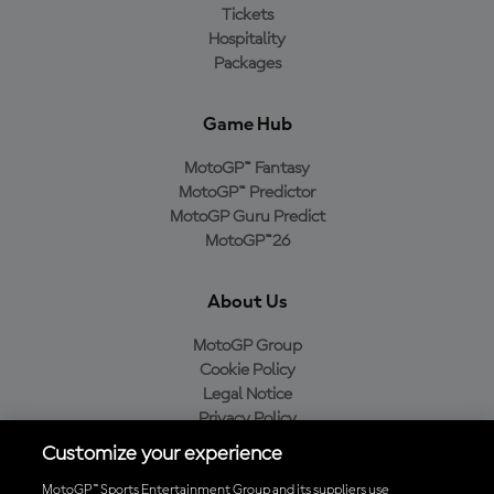
Tickets
Hospitality
Packages
Game Hub
MotoGP™ Fantasy
MotoGP™ Predictor
MotoGP Guru Predict
MotoGP™26
About Us
MotoGP Group
Cookie Policy
Legal Notice
Privacy Policy
Purchase Policy
Customize your experience
MotoGP™ Sports Entertainment Group and its suppliers use