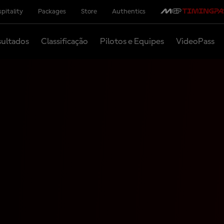
pitality
Packages
Store
Authentics
ultados
Classificação
Pilotos e Equipes
VideoPass