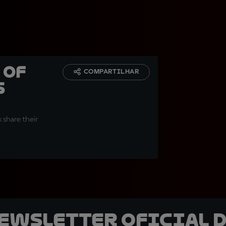
 of
COMPARTILHAR
s
 share their
newsletter oficial d