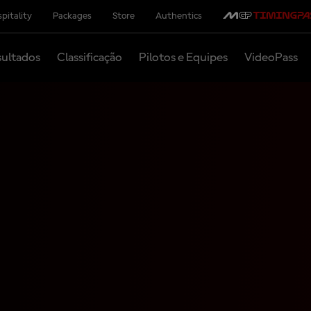
pitality
Packages
Store
Authentics
ultados
Classificação
Pilotos e Equipes
VideoPass