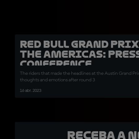
Red Bull Grand Prix
the Americas: Pres
Conference
The riders that made the headlines at the Austin Grand Prix
thoughts and emotions after round 3
16 abr. 2023
Receba a 