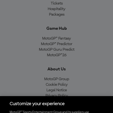
Tickets
Hospitality
Packages
Game Hub
MotoGP™ Fantasy
MotoGP™ Predictor
MotoGP Guru Predict
MotoGP™26
About Us
MotoGP Group
Cookie Policy
Legal Notice
Privacy Policy
Purchase Policy
Customize your experience
MotoGP™ Sports Entertainment Group and its suppliers use