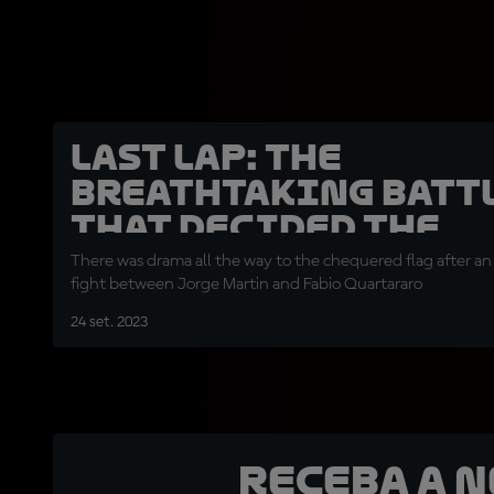
LAST LAP: The
breathtaking batt
that decided the
podium in India!
There was drama all the way to the chequered flag after an
fight between Jorge Martin and Fabio Quartararo
24 set. 2023
Receba a 