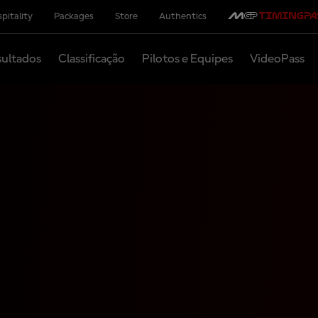
pitality
Packages
Store
Authentics
ultados
Classificação
Pilotos e Equipes
VideoPass