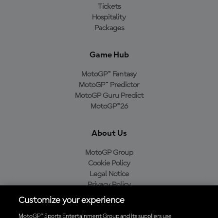
Tickets
Hospitality
Packages
Game Hub
MotoGP™ Fantasy
MotoGP™ Predictor
MotoGP Guru Predict
MotoGP™26
About Us
MotoGP Group
Cookie Policy
Legal Notice
Privacy Policy
Purchase Policy
Customize your experience
MotoGP™ Sports Entertainment Group and its suppliers use