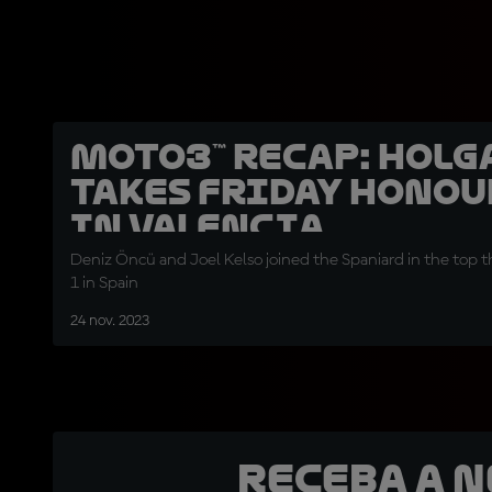
Moto3™ recap: Holg
takes Friday honou
in Valencia
Deniz Öncü and Joel Kelso joined the Spaniard in the top t
1 in Spain
24 nov. 2023
Receba a 