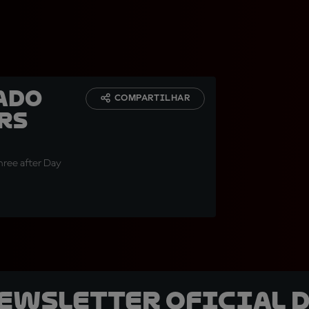
ado
COMPARTILHAR
rs
hree after Day
newsletter oficial d