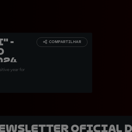
" -
COMPARTILHAR
o
024
tive year for
newsletter oficial d