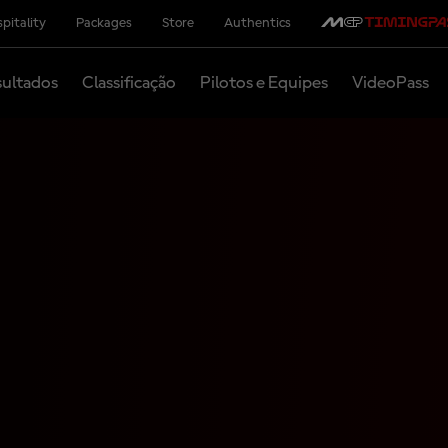
pitality
Packages
Store
Authentics
ultados
Classificação
Pilotos e Equipes
VideoPass