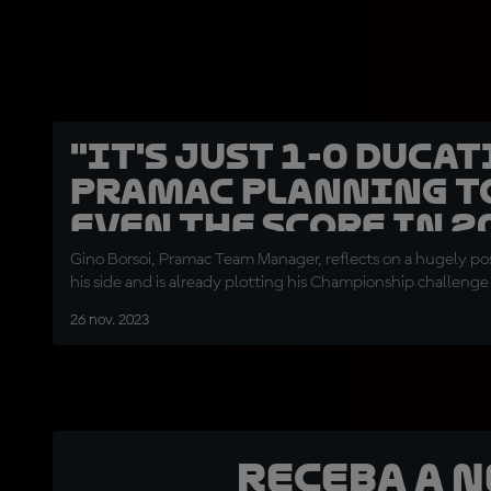
"It's just 1-0 Ducati
Pramac planning t
even the score in 2
Gino Borsoi, Pramac Team Manager, reflects on a hugely posi
his side and is already plotting his Championship challenge
26 nov. 2023
Receba a 