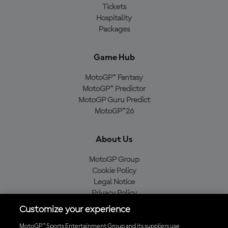
Tickets
Hospitality
Packages
Game Hub
MotoGP™ Fantasy
MotoGP™ Predictor
MotoGP Guru Predict
MotoGP™26
About Us
MotoGP Group
Cookie Policy
Legal Notice
Privacy Policy
Purchase Policy
Customize your experience
MotoGP™ Sports Entertainment Group and its suppliers use