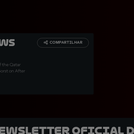
ows
COMPARTILHAR
f the Qatar
Gorst on After
newsletter oficial d