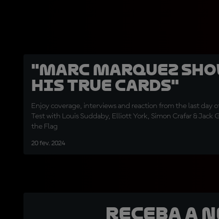
"Marc Marquez sh
his true cards"
Enjoy coverage, interviews and reaction from the last day o
Test with Louis Suddaby, Elliott York, Simon Crafar & Jack 
the Flag
20 fev. 2024
Receba a 