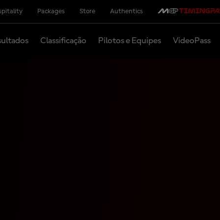
pitality
Packages
Store
Authentics
ultados
Classificação
Pilotos e Equipes
VideoPass