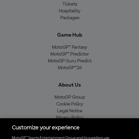
Tickets
Hospitality
Packages
Game Hub
MotoGP™ Fantasy
MotoGP™ Predictor
MotoGP Guru Predict
MotoGP™26
About Us
MotoGP Group
Cookie Policy
Legal Notice
Privacy Policy
Purchase Policy
Customize your experience
MotoGP™ Sports Entertainment Group and its suppliers use