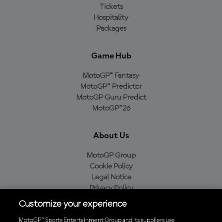
Tickets
Hospitality
Packages
Game Hub
MotoGP™ Fantasy
MotoGP™ Predictor
MotoGP Guru Predict
MotoGP™26
About Us
MotoGP Group
Cookie Policy
Legal Notice
Privacy Policy
Purchase Policy
Customize your experience
MotoGP™ Sports Entertainment Group and its suppliers use