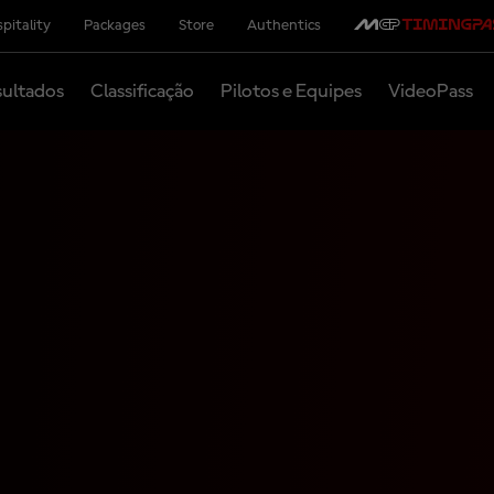
pitality
Packages
Store
Authentics
ultados
Classificação
Pilotos e Equipes
VideoPass