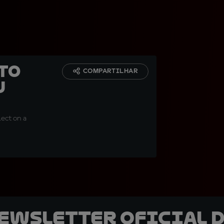
 to
COMPARTILHAR
u
ect on a
newsletter oficial d