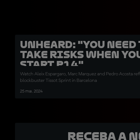
UNHEARD: "You need
take risks when yo
start P14"
Watch Aleix Espargaro, Marc Marquez and Pedro Acosta refl
blockbuster Tissot Sprint in Barcelona
25 mai. 2024
Receba a 