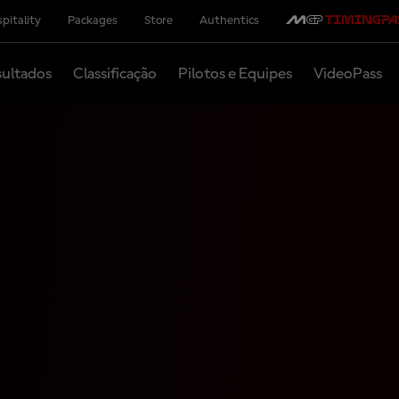
pitality
Packages
Store
Authentics
ultados
Classificação
Pilotos e Equipes
VideoPass