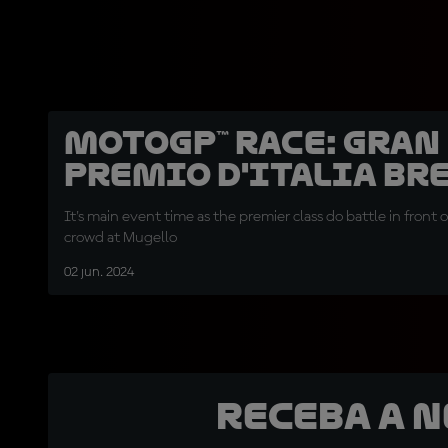
MotoGP™ Race: Gran
Premio d'Italia Br
It's main event time as the premier class do battle in front of
crowd at Mugello
02 jun. 2024
Receba a 