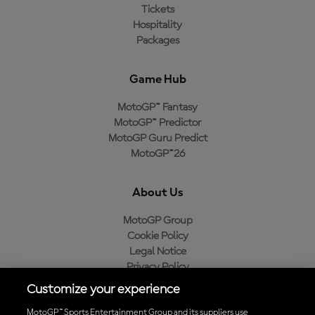
Tickets
Hospitality
Packages
Game Hub
MotoGP™ Fantasy
MotoGP™ Predictor
MotoGP Guru Predict
MotoGP™26
About Us
MotoGP Group
Cookie Policy
Legal Notice
Privacy Policy
Purchase Policy
Customize your experience
MotoGP™ Sports Entertainment Group and its suppliers use