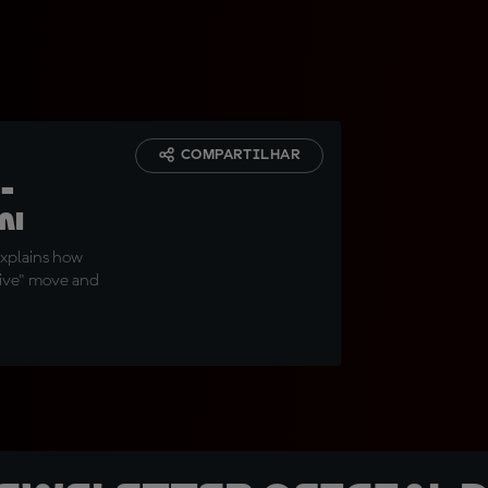
COMPARTILHAR
-
on
tin
explains how
tive" move and