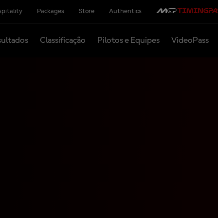
pitality
Packages
Store
Authentics
ultados
Classificação
Pilotos e Equipes
VideoPass