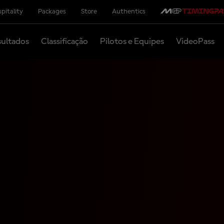
pitality
Packages
Store
Authentics
ultados
Classificação
Pilotos e Equipes
VideoPass