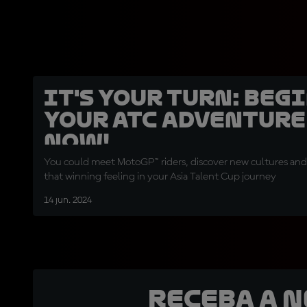
IT'S YOUR TURN: Beg
your ATC adventure
now!
You could meet MotoGP™ riders, discover new cultures and
that winning feeling in your Asia Talent Cup journey
14 jun. 2024
Receba a 