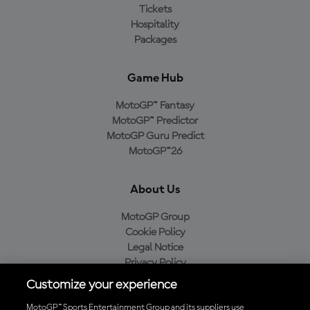
Tickets
Hospitality
Packages
Game Hub
MotoGP™ Fantasy
MotoGP™ Predictor
MotoGP Guru Predict
MotoGP™26
About Us
MotoGP Group
Cookie Policy
Legal Notice
Privacy Policy
Purchase Policy
Customize your experience
MotoGP™ Sports Entertainment Group and its suppliers use