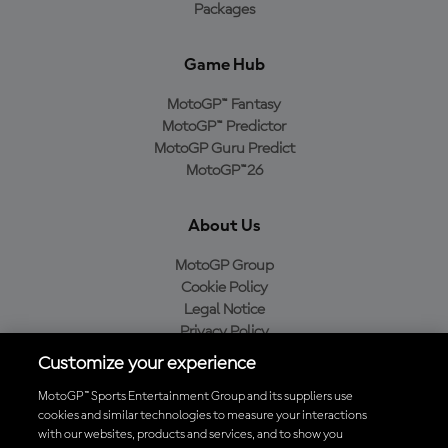
Packages
Game Hub
MotoGP™ Fantasy
MotoGP™ Predictor
MotoGP Guru Predict
MotoGP™26
About Us
MotoGP Group
Cookie Policy
Legal Notice
Privacy Policy
Purchase Policy
Customize your experience
MotoGP™ Sports Entertainment Group and its suppliers use
cookies and similar technologies to measure your interactions
with our websites, products and services, and to show you
Baixe o aplicativo oficial da MotoGP™