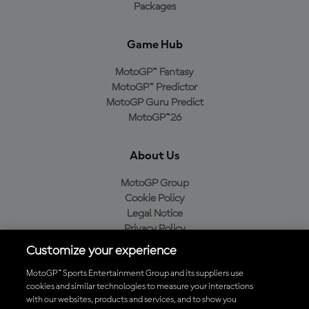
Packages
Game Hub
MotoGP™ Fantasy
MotoGP™ Predictor
MotoGP Guru Predict
MotoGP™26
About Us
MotoGP Group
Cookie Policy
Legal Notice
Privacy Policy
Purchase Policy
Customize your experience
MotoGP™ Sports Entertainment Group and its suppliers use
cookies and similar technologies to measure your interactions
with our websites, products and services, and to show you
Baixe o aplicativo oficial da MotoGP™