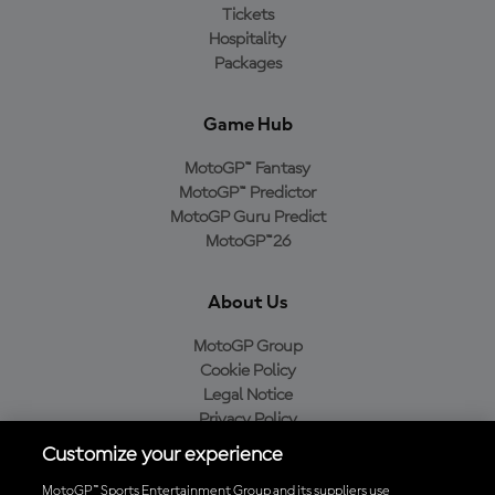
Tickets
Hospitality
Packages
Game Hub
MotoGP™ Fantasy
MotoGP™ Predictor
MotoGP Guru Predict
MotoGP™26
About Us
MotoGP Group
Cookie Policy
Legal Notice
Privacy Policy
Purchase Policy
Customize your experience
MotoGP™ Sports Entertainment Group and its suppliers use