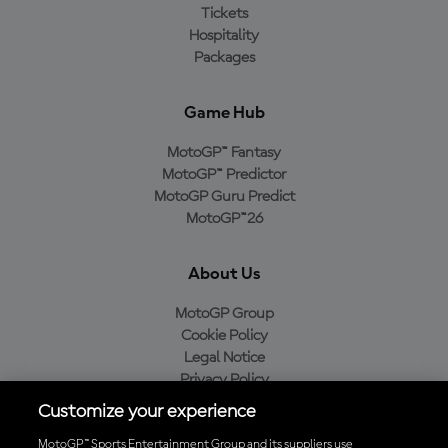
Tickets
Hospitality
Packages
Game Hub
MotoGP™ Fantasy
MotoGP™ Predictor
MotoGP Guru Predict
MotoGP™26
About Us
MotoGP Group
Cookie Policy
Legal Notice
Privacy Policy
Purchase Policy
Customize your experience
MotoGP™ Sports Entertainment Group and its suppliers use