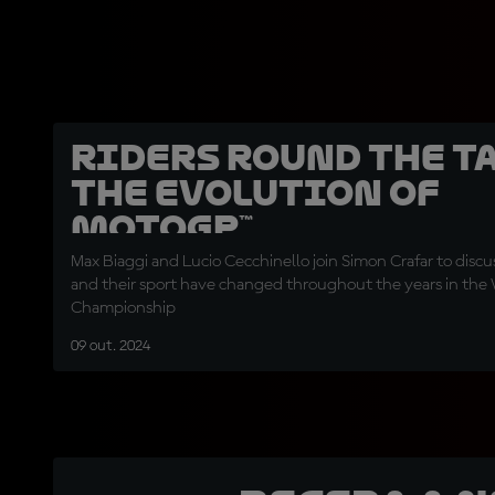
Riders round the ta
the evolution of
MotoGP™
Max Biaggi and Lucio Cecchinello join Simon Crafar to discus
and their sport have changed throughout the years in the
Championship
09 out. 2024