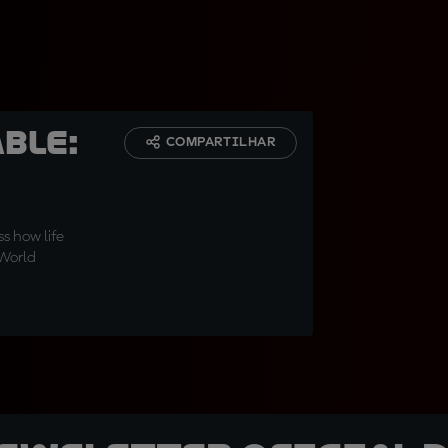
ble:
COMPARTILHAR
s how life
 World