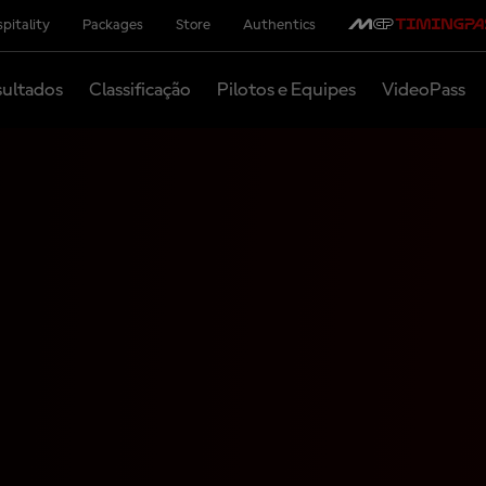
pitality
Packages
Store
Authentics
ultados
Classificação
Pilotos e Equipes
VideoPass