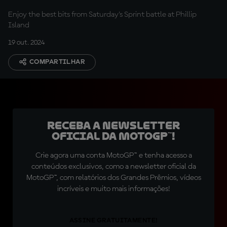
Motorcycle Grand Prix
Enjoy the best bits from Saturday's Sprint battle at Phillip
Island
19 out. 2024
COMPARTILHAR
Receba a newsletter
oficial da MotoGP™!
Crie agora uma conta MotoGP™ e tenha acesso a
conteúdos exclusivos, como a newsletter oficial da
MotoGP™, com relatórios dos Grandes Prêmios, vídeos
incríveis e muito mais informações!
ASSINE GRATUITAMENTE!