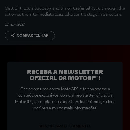
Matt Birt, Louis Suddaby and Simon Crafar talk you through the
action as the intermediate class take centre stage in Barcelona
17 nov. 2024
COMPARTILHAR
Receba a newsletter
oficial da MotoGP™!
Crie agora uma conta MotoGP™ e tenha acesso a
conteúdos exclusivos, como a newsletter oficial da
MotoGP™, com relatórios dos Grandes Prêmios, vídeos
incríveis e muito mais informações!
ASSINE GRATUITAMENTE!