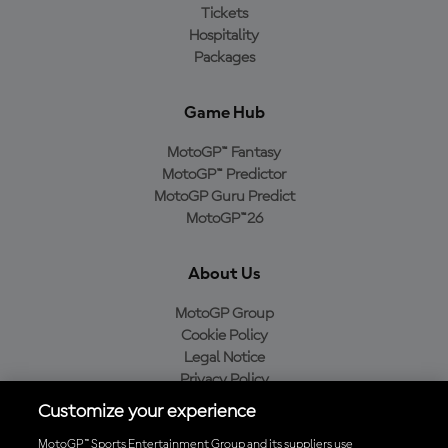
Tickets
Hospitality
Packages
Game Hub
MotoGP™ Fantasy
MotoGP™ Predictor
MotoGP Guru Predict
MotoGP™26
About Us
MotoGP Group
Cookie Policy
Legal Notice
Privacy Policy
Purchase Policy
Customize your experience
MotoGP™ Sports Entertainment Group and its suppliers use