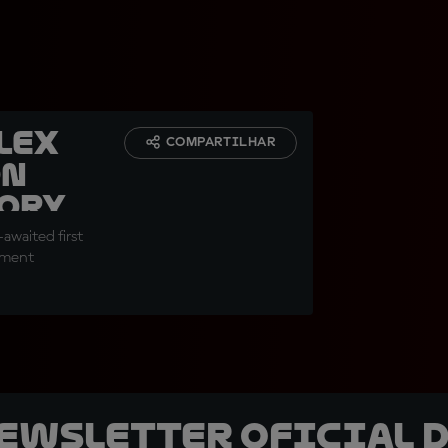
Alex
COMPARTILHAR
on
ory
awaited first
oment
newsletter oficial d