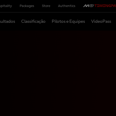
pitality
Packages
Store
Authentics
ultados
Classificação
Pilotos e Equipes
VideoPass