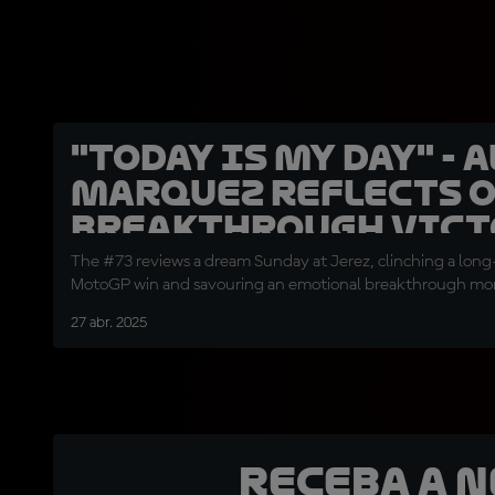
"Today is my day" - 
Marquez reflects 
breakthrough vict
The #73 reviews a dream Sunday at Jerez, clinching a long-
MotoGP win and savouring an emotional breakthrough m
27 abr. 2025
Receba a 