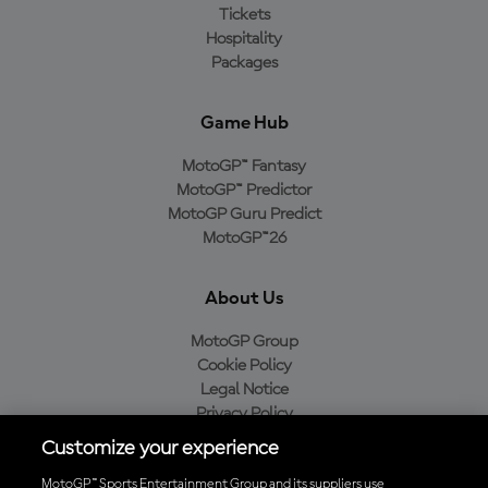
Tickets
Hospitality
Packages
Game Hub
MotoGP™ Fantasy
MotoGP™ Predictor
MotoGP Guru Predict
MotoGP™26
About Us
MotoGP Group
Cookie Policy
Legal Notice
Privacy Policy
Purchase Policy
Customize your experience
MotoGP™ Sports Entertainment Group and its suppliers use