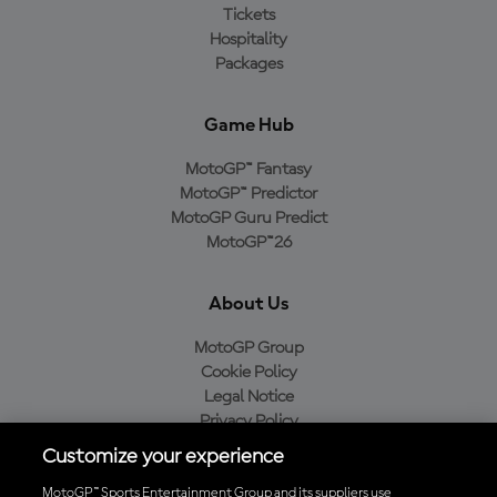
Tickets
Hospitality
Packages
Game Hub
MotoGP™ Fantasy
MotoGP™ Predictor
MotoGP Guru Predict
MotoGP™26
About Us
MotoGP Group
Cookie Policy
Legal Notice
Privacy Policy
Purchase Policy
Customize your experience
MotoGP™ Sports Entertainment Group and its suppliers use