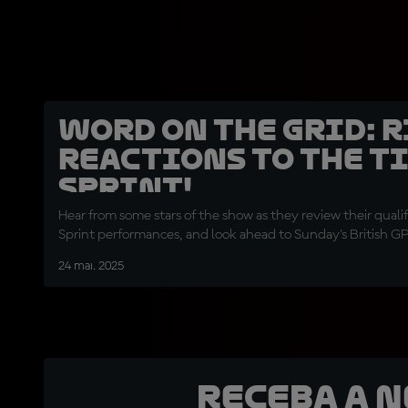
Word on the Grid: 
reactions to the T
Sprint!
Hear from some stars of the show as they review their quali
Sprint performances, and look ahead to Sunday's British G
24 mai. 2025
Receba a 