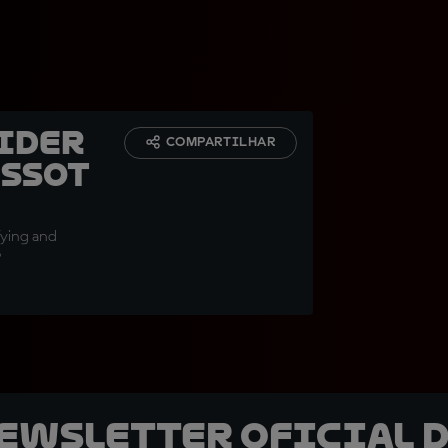
Rider
COMPARTILHAR
issot
fying and
P
newsletter oficial d