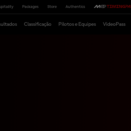
pitality
Packages
Store
Authentics
ultados
Classificação
Pilotos e Equipes
VideoPass