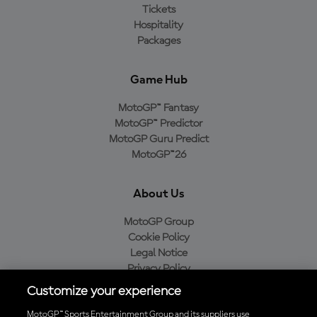
Tickets
Hospitality
Packages
Game Hub
MotoGP™ Fantasy
MotoGP™ Predictor
MotoGP Guru Predict
MotoGP™26
About Us
MotoGP Group
Cookie Policy
Legal Notice
Privacy Policy
Purchase Policy
Customize your experience
MotoGP™ Sports Entertainment Group and its suppliers use