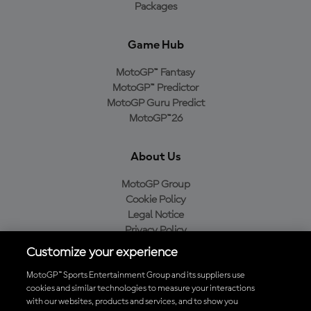
Packages
Game Hub
MotoGP™ Fantasy
MotoGP™ Predictor
MotoGP Guru Predict
MotoGP™26
About Us
MotoGP Group
Cookie Policy
Legal Notice
Privacy Policy
Purchase Policy
Customize your experience
MotoGP™ Sports Entertainment Group and its suppliers use
cookies and similar technologies to measure your interactions
with our websites, products and services, and to show you
Baixe o aplicativo oficial da MotoGP™