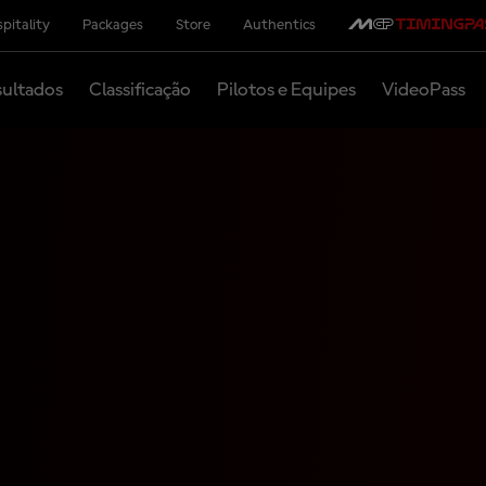
pitality
Packages
Store
Authentics
ultados
Classificação
Pilotos e Equipes
VideoPass