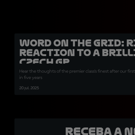
Word on the Grid: 
reaction to a bril
Czech GP
Hear the thoughts of the premier class's finest after our first
in five years
20 jul. 2025
Receba a 