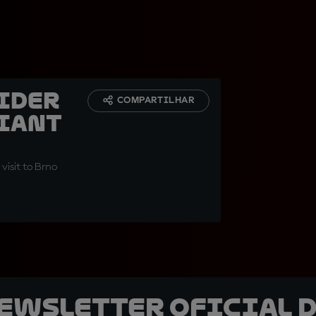
Rider
COMPARTILHAR
liant
 visit to Brno
newsletter oficial d