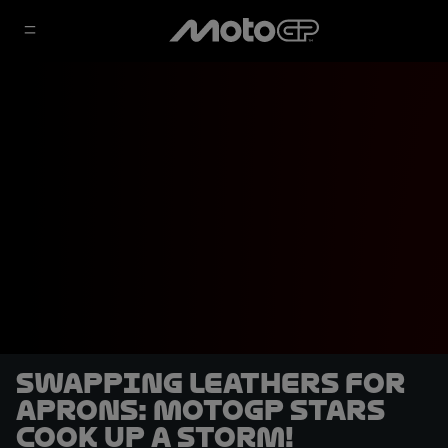
Swapping leathers for
aprons: MotoGP stars
cook up a storm!