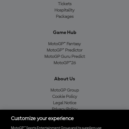
Tickets
Hospitality
Packages
Game Hub
MotoGP™ Fantasy
MotoGP™ Predictor
MotoGP Guru Predict
MotoGP™26
About Us
MotoGP Group
Cookie Policy
Legal Notice
Privacy Policy
Purchase Policy
Customize your experience
MotoGP™ Sports Entertainment Group and its suppliers use