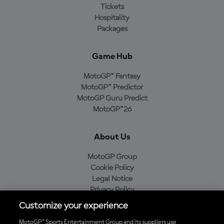
Tickets
Hospitality
Packages
Game Hub
MotoGP™ Fantasy
MotoGP™ Predictor
MotoGP Guru Predict
MotoGP™26
About Us
MotoGP Group
Cookie Policy
Legal Notice
Privacy Policy
Purchase Policy
Customize your experience
MotoGP™ Sports Entertainment Group and its suppliers use