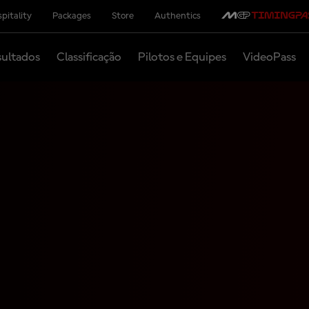
pitality
Packages
Store
Authentics
ultados
Classificação
Pilotos e Equipes
VideoPass