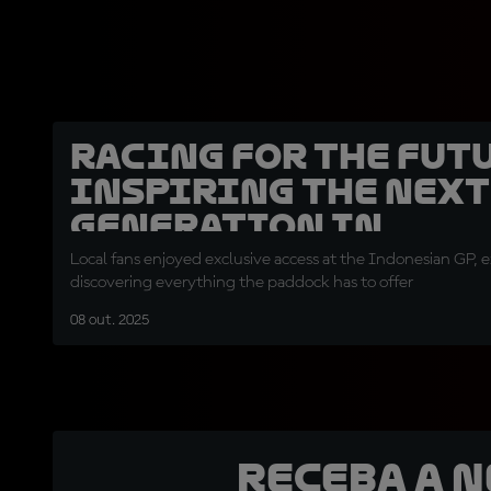
Racing for the Fut
inspiring the next
generation in
Indonesia
Local fans enjoyed exclusive access at the Indonesian GP, 
discovering everything the paddock has to offer
08 out. 2025
Receba a 