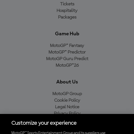
Tickets
Hospitality
Packages
Game Hub
MotoGP™ Fantasy
MotoGP™ Predictor
MotoGP Guru Predict
MotoGP™26
About Us
MotoGP Group
Cookie Policy
Legal Notice
Privacy Policy
Purchase Policy
Customize your experience
MotoGP™ Sports Entertainment Group and its suppliers use