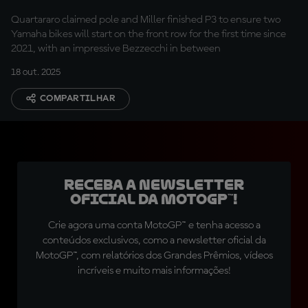
row for the first time
Quartararo claimed pole and Miller finished P3 to ensure two
in four years!
Yamaha bikes will start on the front row for the first time since
2021, with an impressive Bezzecchi in between
18 out. 2025
COMPARTILHAR
Receba a newsletter
oficial da MotoGP™!
Crie agora uma conta MotoGP™ e tenha acesso a
conteúdos exclusivos, como a newsletter oficial da
MotoGP™, com relatórios dos Grandes Prêmios, vídeos
incríveis e muito mais informações!