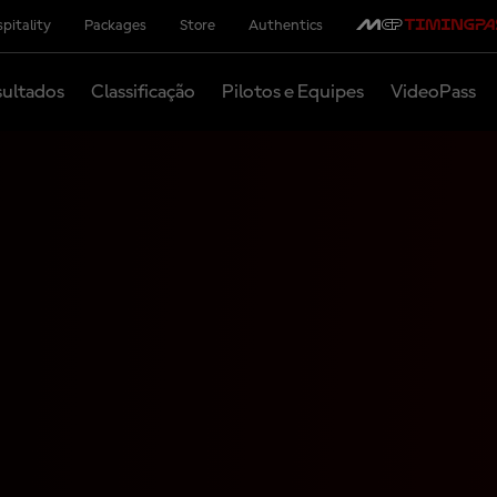
pitality
Packages
Store
Authentics
ultados
Classificação
Pilotos e Equipes
VideoPass