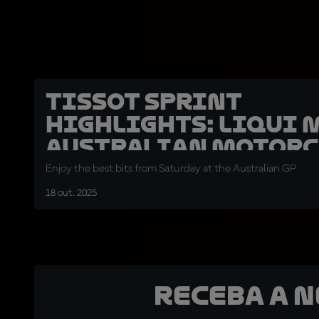
Tissot Sprint
highlights: Liqui 
Australian Motorc
Grand Prix
Enjoy the best bits from Saturday at the Australian GP
18 out. 2025
Receba a 