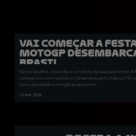
Vai começar a festa
MotoGP desembarc
Brasil
Novos desafios, novos fãs e um piloto da casa para torcer. 
começa um novo capítulo no Brasil enquanto mais um fim 
pura velocidade e emoção se aproxima!
16 mar. 2026