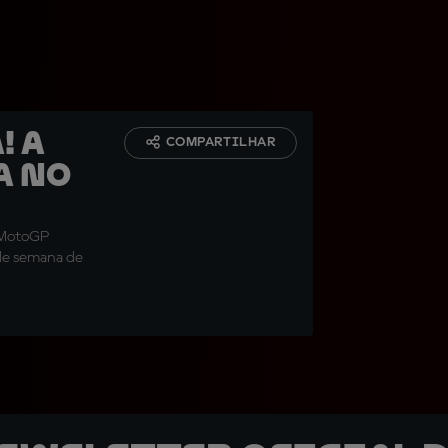
! A
COMPARTILHAR
a no
A MotoGP
de semana de