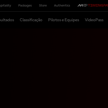
pitality
Packages
Store
Authentics
ultados
Classificação
Pilotos e Equipes
VideoPass