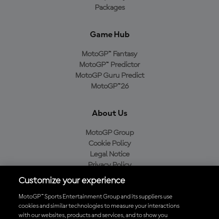
Packages
Game Hub
MotoGP™ Fantasy
MotoGP™ Predictor
MotoGP Guru Predict
MotoGP™26
About Us
MotoGP Group
Cookie Policy
Legal Notice
Privacy Policy
Purchase Policy
Customize your experience
MotoGP™ Sports Entertainment Group and its suppliers use
cookies and similar technologies to measure your interactions
with our websites, products and services, and to show you
Baixe o aplicativo oficial da MotoGP™