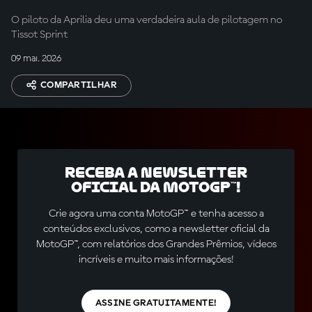
muito confiante ao
O piloto da Aprilia deu uma verdadeira aula de pilotagem no
entrar nessas curvas"
Tissot Sprint
09 mai. 2026
COMPARTILHAR
Receba a newsletter
oficial da MotoGP™!
Crie agora uma conta MotoGP™ e tenha acesso a
conteúdos exclusivos, como a newsletter oficial da
MotoGP™, com relatórios dos Grandes Prêmios, vídeos
incríveis e muito mais informações!
ASSINE GRATUITAMENTE!