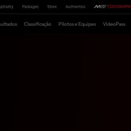
pitality
Packages
Store
Authentics
ultados
Classificação
Pilotos e Equipes
VideoPass