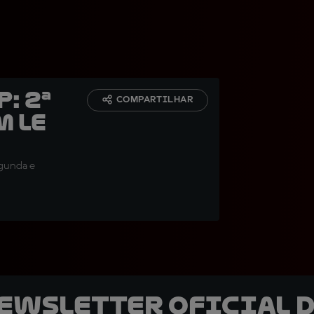
: 2ª
COMPARTILHAR
m Le
egunda e
newsletter oficial d