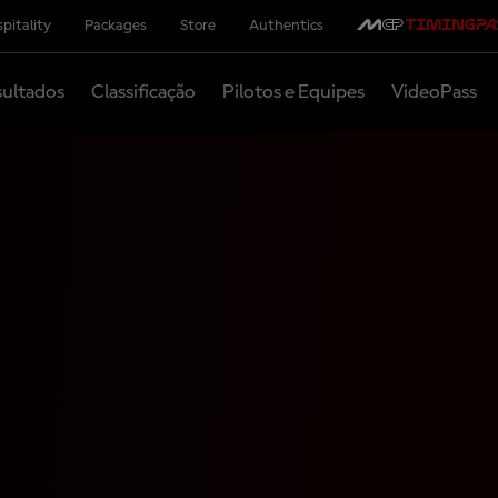
pitality
Packages
Store
Authentics
ultados
Classificação
Pilotos e Equipes
VideoPass