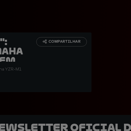
":
COMPARTILHAR
maha
 em
maha YZR-M1
newsletter oficial d