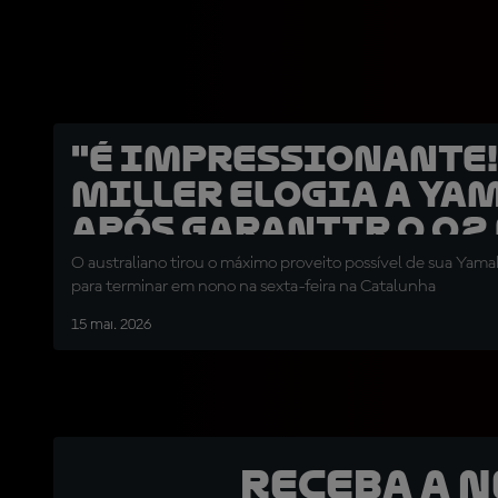
"É impressionante!
Miller elogia a Ya
após garantir o Q2
Barcelona
O australiano tirou o máximo proveito possível de sua Ya
para terminar em nono na sexta-feira na Catalunha
15 mai. 2026
Receba a 