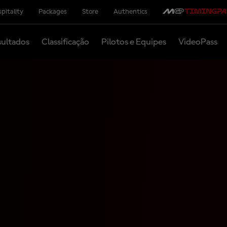
pitality
Packages
Store
Authentics
ultados
Classificação
Pilotos e Equipes
VideoPass