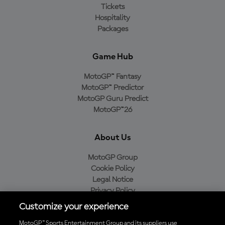
Tickets
Hospitality
Packages
Game Hub
MotoGP™ Fantasy
MotoGP™ Predictor
MotoGP Guru Predict
MotoGP™26
About Us
MotoGP Group
Cookie Policy
Legal Notice
Privacy Policy
Purchase Policy
Customize your experience
MotoGP™ Sports Entertainment Group and its suppliers use