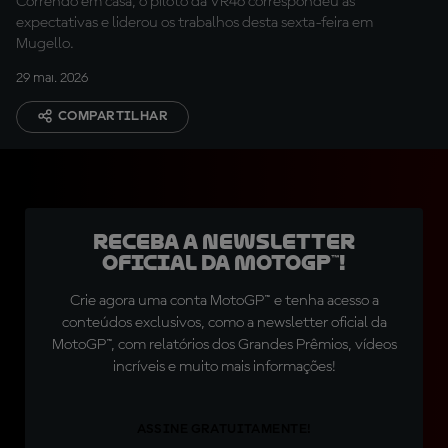
Correndo em casa, o piloto da VR46 correspondeu às
expectativas e liderou os trabalhos desta sexta-feira em
Mugello.
29 mai. 2026
COMPARTILHAR
Receba a newsletter
oficial da MotoGP™!
Crie agora uma conta MotoGP™ e tenha acesso a
conteúdos exclusivos, como a newsletter oficial da
MotoGP™, com relatórios dos Grandes Prêmios, vídeos
incríveis e muito mais informações!
ASSINE GRATUITAMENTE!