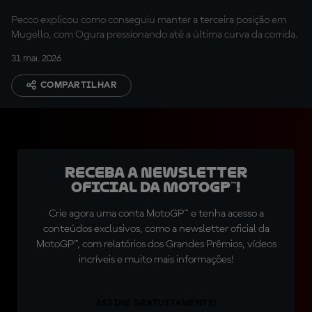
Ogura
Pecco explicou como conseguiu manter a terceira posição em
Mugello, com Ogura pressionando até a última curva da corrida.
31 mai. 2026
COMPARTILHAR
Receba a newsletter
oficial da MotoGP™!
Crie agora uma conta MotoGP™ e tenha acesso a
conteúdos exclusivos, como a newsletter oficial da
MotoGP™, com relatórios dos Grandes Prêmios, vídeos
incríveis e muito mais informações!
ASSINE GRATUITAMENTE!