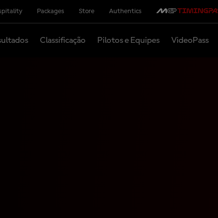
pitality
Packages
Store
Authentics
ultados
Classificação
Pilotos e Equipes
VideoPass