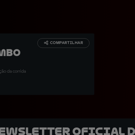
COMPARTILHAR
embo
ão da corrida
newsletter oficial d