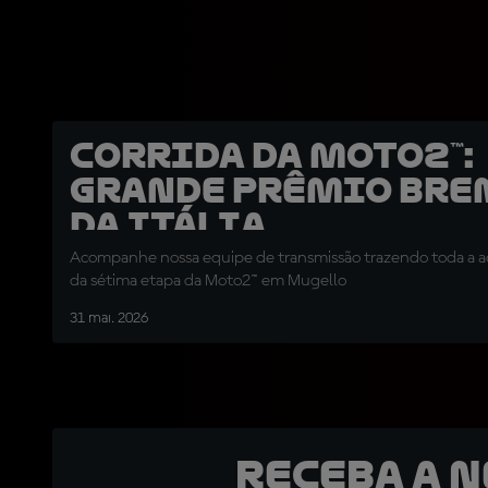
Corrida da Moto2™:
Grande Prêmio Br
da Itália
Acompanhe nossa equipe de transmissão trazendo toda a aç
da sétima etapa da Moto2™ em Mugello
31 mai. 2026
Receba a 