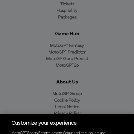
Tickets
Hospitality
Packages
Game Hub
MotoGP™ Fantasy
MotoGP™ Predictor
MotoGP Guru Predict
MotoGP™26
About Us
MotoGP Group
Cookie Policy
Legal Notice
Privacy Policy
Purchase Policy
Customize your experience
MotoGP™ Sports Entertainment Group and its suppliers use