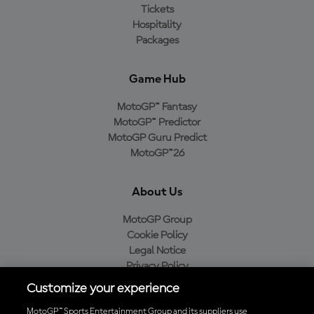
Tickets
Hospitality
Packages
Game Hub
MotoGP™ Fantasy
MotoGP™ Predictor
MotoGP Guru Predict
MotoGP™26
About Us
MotoGP Group
Cookie Policy
Legal Notice
Privacy Policy
Purchase Policy
Customize your experience
MotoGP™ Sports Entertainment Group and its suppliers use